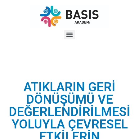
Atıkların Geri Dönüşümü ve Değerlendirilmesi Yoluyla Çevresel Etkilerin Azaltılması
ATIKLARIN GERİ
DÖNÜŞÜMÜ VE
DEĞERLENDİRİLMESİ
YOLUYLA ÇEVRESEL
ETKİLERİN